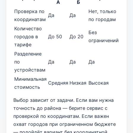
А
Б
Проверка по
Нет, только
Да
Да
координатам
по городам
Количество
Без
городов в
До 50
До 20
ограничений
тарифе
Разделение
по
Да
Да
Да
устройствам
Минимальная
Средняя
Низкая
Высокая
стоимость
Выбор зависит от задачи. Если вам нужна
точность до района — берите сервис с
проверкой по координатам. Если важен
охват городов при ограниченном бюджете
— подойдёт вариант без координатной